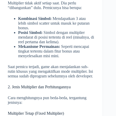
Multiplier tidak aktif setiap saat. Dia perlu
“dibangunkan” dulu. Pemicunya bisa berupa:
Kombinasi Simbol:
Mendapatkan 3 atau
lebih simbol scatter untuk masuk ke putaran
bonus.
Posisi Simbol:
Simbol dengan multiplier
mendarat di posisi tertentu di reel (misalnya, di
reel pertama dan kelima).
Mekanisme Permainan:
Seperti mencapai
tingkat tertentu dalam fitur bonus atau
menyelesaikan misi mini.
Saat pemicu terjadi, game akan menjalankan sub-
rutin khusus yang mengaktifkan mode multiplier. Ini
semua sudah diprogram sebelumnya oleh developer.
2. Jenis Multiplier dan Perhitungannya
Cara menghitungnya pun beda-beda, tergantung
jenisnya:
Multiplier Tetap (Fixed Multiplier)