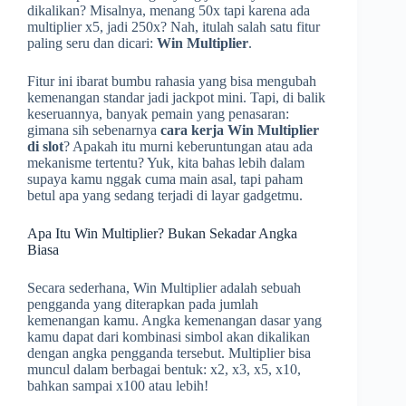
dikalikan? Misalnya, menang 50x tapi karena ada
multiplier x5, jadi 250x? Nah, itulah salah satu fitur
paling seru dan dicari:
Win Multiplier
.
Fitur ini ibarat bumbu rahasia yang bisa mengubah
kemenangan standar jadi jackpot mini. Tapi, di balik
keseruannya, banyak pemain yang penasaran:
gimana sih sebenarnya
cara kerja Win Multiplier
di slot
? Apakah itu murni keberuntungan atau ada
mekanisme tertentu? Yuk, kita bahas lebih dalam
supaya kamu nggak cuma main asal, tapi paham
betul apa yang sedang terjadi di layar gadgetmu.
Apa Itu Win Multiplier? Bukan Sekadar Angka
Biasa
Secara sederhana, Win Multiplier adalah sebuah
pengganda yang diterapkan pada jumlah
kemenangan kamu. Angka kemenangan dasar yang
kamu dapat dari kombinasi simbol akan dikalikan
dengan angka pengganda tersebut. Multiplier bisa
muncul dalam berbagai bentuk: x2, x3, x5, x10,
bahkan sampai x100 atau lebih!