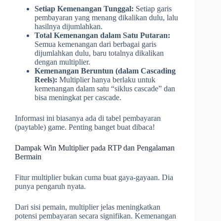
Setiap Kemenangan Tunggal:
Setiap garis
pembayaran yang menang dikalikan dulu, lalu
hasilnya dijumlahkan.
Total Kemenangan dalam Satu Putaran:
Semua kemenangan dari berbagai garis
dijumlahkan dulu, baru totalnya dikalikan
dengan multiplier.
Kemenangan Beruntun (dalam Cascading
Reels):
Multiplier hanya berlaku untuk
kemenangan dalam satu “siklus cascade” dan
bisa meningkat per cascade.
Informasi ini biasanya ada di tabel pembayaran
(paytable) game. Penting banget buat dibaca!
Dampak Win Multiplier pada RTP dan Pengalaman
Bermain
Fitur multiplier bukan cuma buat gaya-gayaan. Dia
punya pengaruh nyata.
Dari sisi pemain, multiplier jelas meningkatkan
potensi pembayaran secara signifikan. Kemenangan