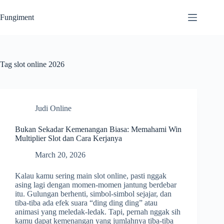
Skip
to
Fungiment
content
Tag
slot online 2026
Judi Online
Bukan Sekadar Kemenangan Biasa: Memahami Win
Multiplier Slot dan Cara Kerjanya
March 20, 2026
Kalau kamu sering main slot online, pasti nggak
asing lagi dengan momen-momen jantung berdebar
itu. Gulungan berhenti, simbol-simbol sejajar, dan
tiba-tiba ada efek suara “ding ding ding” atau
animasi yang meledak-ledak. Tapi, pernah nggak sih
kamu dapat kemenangan yang jumlahnya tiba-tiba