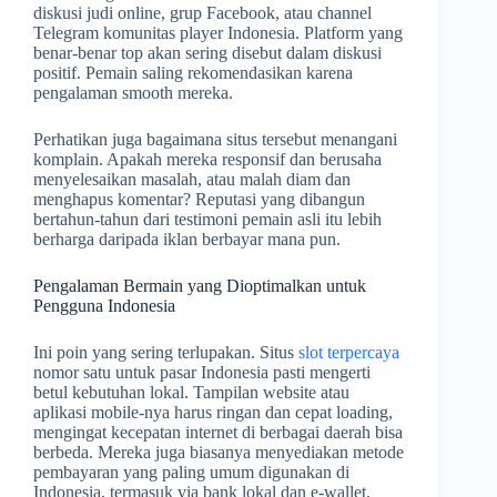
diskusi judi online, grup Facebook, atau channel
Telegram komunitas player Indonesia. Platform yang
benar-benar top akan sering disebut dalam diskusi
positif. Pemain saling rekomendasikan karena
pengalaman smooth mereka.
Perhatikan juga bagaimana situs tersebut menangani
komplain. Apakah mereka responsif dan berusaha
menyelesaikan masalah, atau malah diam dan
menghapus komentar? Reputasi yang dibangun
bertahun-tahun dari testimoni pemain asli itu lebih
berharga daripada iklan berbayar mana pun.
Pengalaman Bermain yang Dioptimalkan untuk
Pengguna Indonesia
Ini poin yang sering terlupakan. Situs
slot terpercaya
nomor satu untuk pasar Indonesia pasti mengerti
betul kebutuhan lokal. Tampilan website atau
aplikasi mobile-nya harus ringan dan cepat loading,
mengingat kecepatan internet di berbagai daerah bisa
berbeda. Mereka juga biasanya menyediakan metode
pembayaran yang paling umum digunakan di
Indonesia, termasuk via bank lokal dan e-wallet.