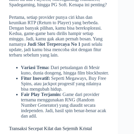
Spadegaming, hingga PG Soft. Kenapa ini penting?
Pertama, setiap provider punya ciri khas dan
keunikan RTP (Return to Player) yang berbeda.
Dengan banyak pilihan, kamu bisa bereksplorasi.
Kedua, game-game baru dirilis hampir setiap
minggu. Jadi, kamu gak akan pernah bosan. Yang
namanya
Judi Slot Terpercaya No 1
pasti selalu
update, jadi kamu bisa mencoba slot dengan fitur
terbaru sebelum yang lain.
Variasi Tema:
Dari petualangan di Mesir
kuno, dunia dongeng, hingga film blockbuster.
Fitur Inovatif:
Seperti Megaways, Buy Free
Spins, atau jackpot progresif yang nilainya
bisa mengubah hidup.
Fair Play Terjamin:
Game dari provider
ternama menggunakan RNG (Random
Number Generator) yang diaudit secara
independen. Jadi, hasil spin benar-benar acak
dan adil.
Transaksi Secepat Kilat dan Sejernih Kristal