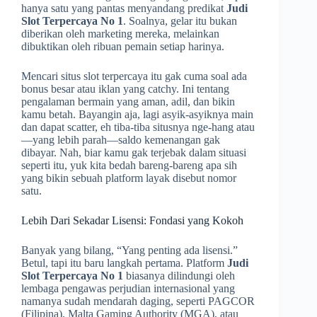
hanya satu yang pantas menyandang predikat
Judi
Slot Terpercaya No 1
. Soalnya, gelar itu bukan
diberikan oleh marketing mereka, melainkan
dibuktikan oleh ribuan pemain setiap harinya.
Mencari situs slot terpercaya itu gak cuma soal ada
bonus besar atau iklan yang catchy. Ini tentang
pengalaman bermain yang aman, adil, dan bikin
kamu betah. Bayangin aja, lagi asyik-asyiknya main
dan dapat scatter, eh tiba-tiba situsnya nge-hang atau
—yang lebih parah—saldo kemenangan gak
dibayar. Nah, biar kamu gak terjebak dalam situasi
seperti itu, yuk kita bedah bareng-bareng apa sih
yang bikin sebuah platform layak disebut nomor
satu.
Lebih Dari Sekadar Lisensi: Fondasi yang Kokoh
Banyak yang bilang, “Yang penting ada lisensi.”
Betul, tapi itu baru langkah pertama. Platform
Judi
Slot Terpercaya No 1
biasanya dilindungi oleh
lembaga pengawas perjudian internasional yang
namanya sudah mendarah daging, seperti PAGCOR
(Filipina), Malta Gaming Authority (MGA), atau