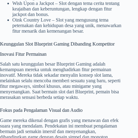
Wish Upon a Jackpot – Slot dengan tema cerita tentang
keajaiban dan keberuntungan, lengkap dengan fitur
jackpot dan bonus.
Oink Country Love – Slot yang mengusung tema
peternakan dan kehidupan desa yang unik, menawarkan
fitur menarik dan kemenangan besar.
Keunggulan Slot Blueprint Gaming Dibanding Kompetitor
Inovasi Fitur Permainan
Salah satu keunggulan besar Blueprint Gaming adalah
kemampuan mereka untuk menghadirkan fitur permainan
inovatif. Mereka tidak sekadar menyalin konsep slot lama,
melainkan selalu mencoba memberi sesuatu yang baru, seperti
fitur megaways, simbol khusus, atau minigame yang
menyenangkan. Saat bermain slot dari Blueprint, pemain bisa
merasakan sensasi berbeda setiap waktu.
Fokus pada Pengalaman Visual dan Audio
Game mereka dikenal dengan grafis yang menawan dan efek
suara yang mendalam. Pendekatan ini membuat pengalaman
bermain jadi semakin imersif dan menyenangkan,
dibandingkan game dengan desain simpel dan monoton.