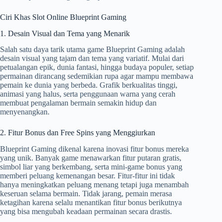
Ciri Khas Slot Online Blueprint Gaming
1. Desain Visual dan Tema yang Menarik
Salah satu daya tarik utama game Blueprint Gaming adalah
desain visual yang tajam dan tema yang variatif. Mulai dari
petualangan epik, dunia fantasi, hingga budaya populer, setiap
permainan dirancang sedemikian rupa agar mampu membawa
pemain ke dunia yang berbeda. Grafik berkualitas tinggi,
animasi yang halus, serta penggunaan warna yang cerah
membuat pengalaman bermain semakin hidup dan
menyenangkan.
2. Fitur Bonus dan Free Spins yang Menggiurkan
Blueprint Gaming dikenal karena inovasi fitur bonus mereka
yang unik. Banyak game menawarkan fitur putaran gratis,
simbol liar yang berkembang, serta mini-game bonus yang
memberi peluang kemenangan besar. Fitur-fitur ini tidak
hanya meningkatkan peluang menang tetapi juga menambah
keseruan selama bermain. Tidak jarang, pemain merasa
ketagihan karena selalu menantikan fitur bonus berikutnya
yang bisa mengubah keadaan permainan secara drastis.