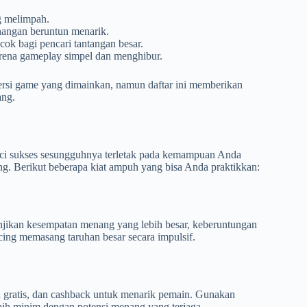
g melimpah.
ngan beruntun menarik.
ocok bagi pencari tantangan besar.
karena gameplay simpel dan menghibur.
 versi game yang dimainkan, namun daftar ini memberikan
ang.
nci sukses sesungguhnya terletak pada kemampuan Anda
. Berikut beberapa kiat ampuh yang bisa Anda praktikkan:
njikan kesempatan menang yang lebih besar, keberuntungan
cing memasang taruhan besar secara impulsif.
n gratis, dan cashback untuk menarik pemain. Gunakan
ebih minim dengan potensi menang yang terjaga.