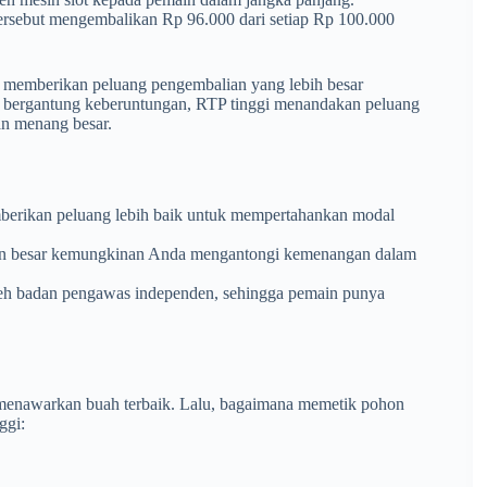
 tersebut mengembalikan Rp 96.000 dari setiap Rp 100.000
k memberikan peluang pengembalian yang lebih besar
tap bergantung keberuntungan, RTP tinggi menandakan peluang
an menang besar.
berikan peluang lebih baik untuk mempertahankan modal
in besar kemungkinan Anda mengantongi kemenangan dalam
oleh badan pengawas independen, sehingga pemain punya
 menawarkan buah terbaik. Lalu, bagaimana memetik pohon
ggi: