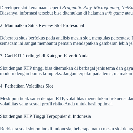
Developer slot kenamaan seperti
Pragmatic Play, Microgaming, NetEn
Biasanya, informasi tersebut bisa ditemukan di halaman
info game
atau
2. Manfaatkan Situs Review Slot Profesional
Beberapa situs berfokus pada analisis mesin slot, mengulas persentase R
semacam ini sangat membantu pemain mendapatkan gambaran lebih jel
3. Cari RTP Tertinggi di Kategori Favorit Anda
Slot dengan RTP tinggi bisa ditemukan di berbagai jenis tema dan gaya,
modern dengan bonus kompleks. Jangan terpaku pada tema, utamakan R
4. Perhatikan Volatilitas Slot
Meskipun tidak sama dengan RTP, volatilitas menentukan frekuensi 
volatilitas yang sesuai profil risiko Anda untuk hasil optimal.
Slot dengan RTP Tinggi Terpopuler di Indonesia
Berbicara soal slot online di Indonesia, beberapa nama mesin slot deng