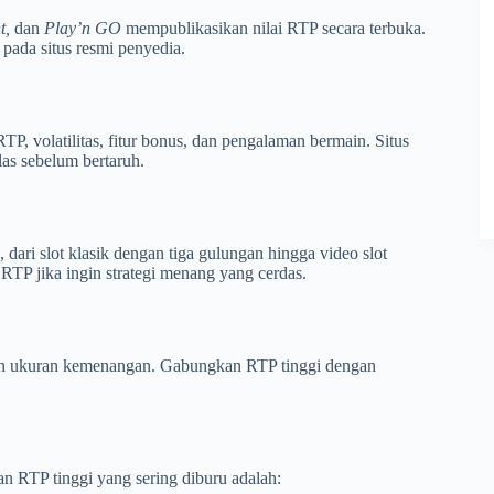
t,
dan
Play’n GO
mempublikasikan nilai RTP secara terbuka.
 pada situs resmi penyedia.
TP, volatilitas, fitur bonus, dan pengalaman bermain. Situs
as sebelum bertaruh.
 dari slot klasik dengan tiga gulungan hingga video slot
TP jika ingin strategi menang yang cerdas.
dan ukuran kemenangan. Gabungkan RTP tinggi dengan
an RTP tinggi yang sering diburu adalah: