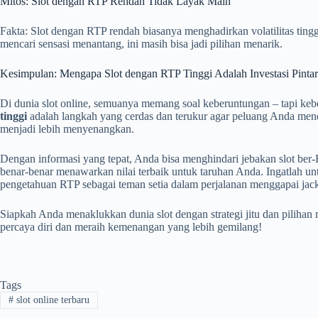
Mitos: Slot dengan RTP Rendah Tidak Layak Main
Fakta: Slot dengan RTP rendah biasanya menghadirkan volatilitas tingg
mencari sensasi menantang, ini masih bisa jadi pilihan menarik.
Kesimpulan: Mengapa Slot dengan RTP Tinggi Adalah Investasi Pinta
Di dunia slot online, semuanya memang soal keberuntungan – tapi keb
tinggi
adalah langkah yang cerdas dan terukur agar peluang Anda men
menjadi lebih menyenangkan.
Dengan informasi yang tepat, Anda bisa menghindari jebakan slot be
benar-benar menawarkan nilai terbaik untuk taruhan Anda. Ingatlah un
pengetahuan RTP sebagai teman setia dalam perjalanan menggapai jac
Siapkah Anda menaklukkan dunia slot dengan strategi jitu dan piliha
percaya diri dan meraih kemenangan yang lebih gemilang!
Tags
#
slot online terbaru